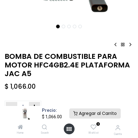
BOMBA DE COMBUSTIBLE PARA
MOTOR HFC4GB2.4E PLATAFORMA
JAC A5
$
1,066.00
Precio:
Agregar al Carrito
$
1,066.00
Añadir al carrito
Comprar ahora
0
Home
Search
Wishlist
Cuenta
Agregar a la lista de deseos