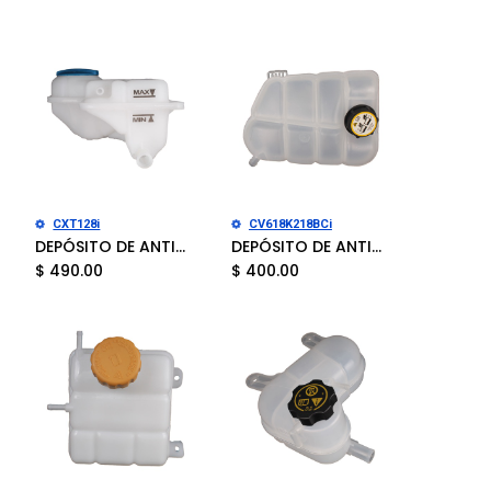
Añadir al carrito
CXT128i
CV618K218BCi
DEPÓSITO DE ANTICONGELANTE AUDI A4 2002-2006, A4 2005-2009, A4 2006-2008
DEPÓSITO DE ANTICONGELANTE FORD ESCAPE 2013-2016, FOCUS 2013-2018, FOCUS 2017-2018, TRANSIT CONNECT 2014-2022
$
490.00
$
400.00