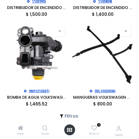
1103993i
1103838i
DISTRIBUIDOR DE ENCENDIDO CHEVROLET G10 1993-1995, G20 1993-1995, G30 1993-1995, S10 PICKUP 1992-1994, GMC G1500 1993-1995, G2500 1993-1995, G3500 1993-1995, SONOMA 1992-1994
DISTRIBUIDOR DE ENCENDIDO CADILLAC BROUGHAM 1990-1992, BROUGHAM 1991-1992, COMMERCIAL CHASSIS 1992, CHEVROLET B60 1991, B7 1994-1998, B7 1993-1998, BLAZER 1987-1994, BLAZER 1987, C1500 1988-1995
$
1,500.00
$
1,400.00
06H121026Ti
03L130235Mi
BOMBA DE AGUA VOLKSWAGEN BEETLE 2012-2013, CC 2009-2017, EOS 2009-2016, JETTA 2009-2013, PASSAT 2009-2010, TIGUAN 2009-2017, TIGUAN LIMITED 2017-2018
MANGUERAS VOLKSWAGEN AMAROK 2011-2020
$
1,465.52
$
800.00
Filtros
0
Home
Search
Wishlist
Cuenta