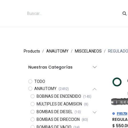
Inicio
Categorías
Tienda
Co
Products
ANAUTOMY
MISCELANEOS
REGULADO
Nuestras Categorías
TODO
ANAUTOMY
(2492)
BOBINAS DE ENCENDIDO
(145)
MULTIPLES DE ADMISION
(8)
BOMBAS DE DIESEL
(10)
Añad
PR570i
BOMBAS DE DIRECCION
(83)
$
550.0
BOMBAS DE VACIO
(34)