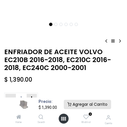
ENFRIADOR DE ACEITE VOLVO
EC210B 2016-2018, EC210C 2016-
2018, EC240C 2000-2001
$
1,390.00
Precio:
Agregar al Carrito
$
1,390.00
Añadir al carrito
Comprar ahora
0
Home
Search
Wishlist
Cuenta
Agregar a la lista de deseos