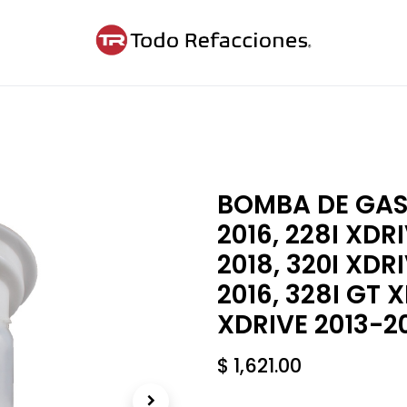
ntáctanos
Blog
Cita
BOMBA DE GAS
2016, 228I XDRI
2018, 320I XDRI
2016, 328I GT 
XDRIVE 2013-20
$
1,621.00