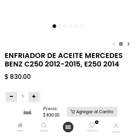
ENFRIADOR DE ACEITE MERCEDES
BENZ C250 2012-2015, E250 2014
$
830.00
Precio:
Añadir al carrito
Comprar ahora
Agregar al Carrito
$
830.00
0
Agregar a la lista de deseos
Home
Search
Wishlist
Cuenta