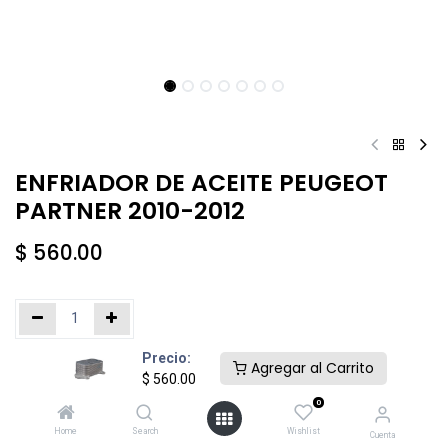
ENFRIADOR DE ACEITE PEUGEOT
PARTNER 2010-2012
$
560.00
Precio:
Añadir al carrito
Comprar ahora
Agregar al Carrito
$
560.00
0
Agregar a la lista de deseos
Home
Search
Wishlist
Cuenta