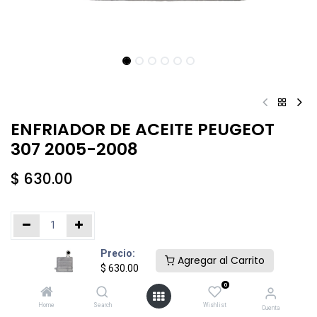
ENFRIADOR DE ACEITE PEUGEOT
307 2005-2008
$
630.00
Precio:
Añadir al carrito
Comprar ahora
Agregar al Carrito
$
630.00
0
Agregar a la lista de deseos
Home
Search
Wishlist
Cuenta