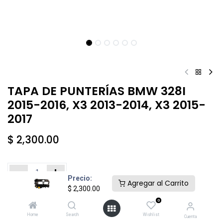
TAPA DE PUNTERÍAS BMW 328I
2015-2016, X3 2013-2014, X3 2015-
2017
$
2,300.00
Precio:
Agregar al Carrito
$
2,300.00
Añadir al carrito
Comprar ahora
0
Home
Search
Wishlist
Cuenta
Agregar a la lista de deseos