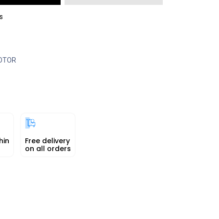
s
OTOR
hin
Free delivery
on all orders