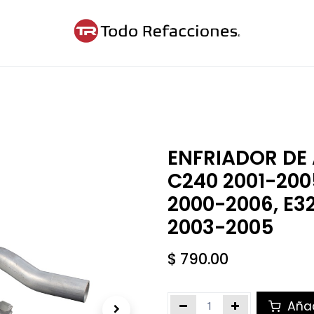
ntáctanos
Blog
Cita
ENFRIADOR DE 
C240 2001-200
2000-2006, E3
2003-2005
$
790.00
Añad