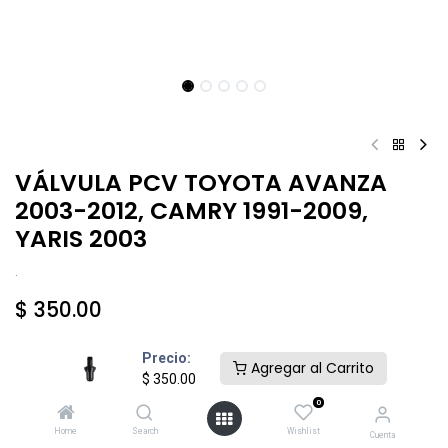
VÁLVULA PCV TOYOTA AVANZA
2003-2012, CAMRY 1991-2009,
YARIS 2003
.
$
350.00
Precio:
Agregar al Carrito
$
350.00
0
Añadir al carrito
Comprar ahora
Home
Search
Wishlist
Cuenta