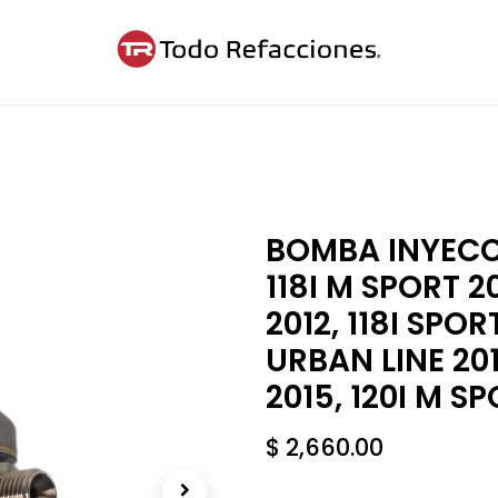
ntáctanos
Blog
Cita
BOMBA INYECC
118I M SPORT 20
2012, 118I SPOR
URBAN LINE 201
2015, 120I M SP
$
2,660.00