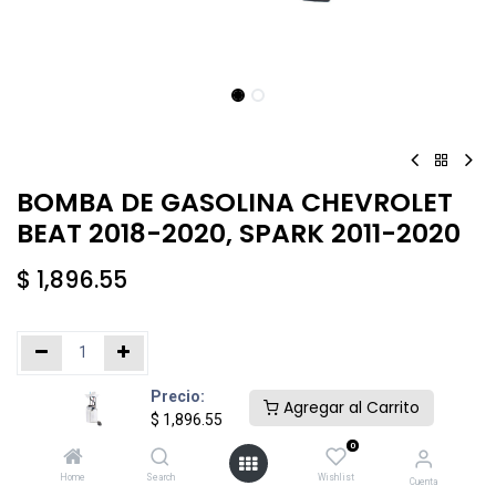
BOMBA DE GASOLINA CHEVROLET
BEAT 2018-2020, SPARK 2011-2020
$
1,896.55
Precio:
Añadir al carrito
Comprar ahora
Agregar al Carrito
$
1,896.55
0
Agregar a la lista de deseos
Home
Search
Wishlist
Cuenta