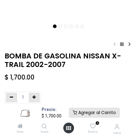
BOMBA DE GASOLINA NISSAN X-
TRAIL 2002-2007
$
1,700.00
Precio:
Añadir al carrito
Comprar ahora
Agregar al Carrito
$
1,700.00
0
Agregar a la lista de deseos
Home
Search
Wishlist
Cuenta