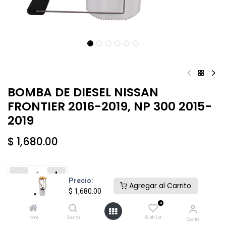
BOMBA DE DIESEL NISSAN
FRONTIER 2016-2019, NP 300 2015-
2019
$
1,680.00
Precio:
Agregar al Carrito
$
1,680.00
Añadir al carrito
Comprar ahora
0
Home
Search
Wishlist
Cuenta
Agregar a la lista de deseos