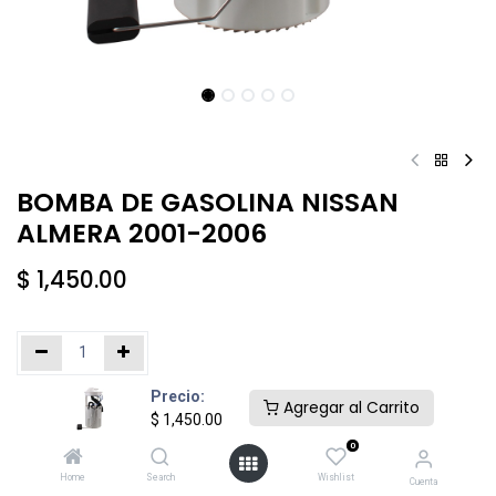
BOMBA DE GASOLINA NISSAN
ALMERA 2001-2006
$
1,450.00
Precio:
Añadir al carrito
Comprar ahora
Agregar al Carrito
$
1,450.00
0
Agregar a la lista de deseos
Home
Search
Wishlist
Cuenta