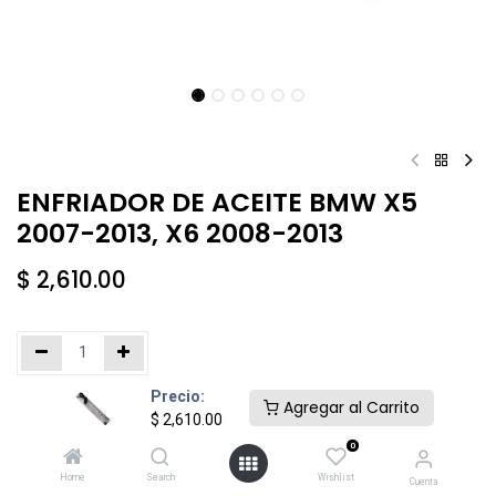
ENFRIADOR DE ACEITE BMW X5
2007-2013, X6 2008-2013
$
2,610.00
Precio:
Añadir al carrito
Comprar ahora
Agregar al Carrito
$
2,610.00
0
Agregar a la lista de deseos
Home
Search
Wishlist
Cuenta