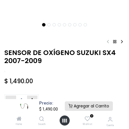
SENSOR DE OXÍGENO SUZUKI SX4
2007-2009
.
$
1,490.00
Precio:
Agregar al Carrito
$
1,490.00
Añadir al carrito
Comprar ahora
0
Home
Search
Wishlist
Cuenta
Agregar a la lista de deseos