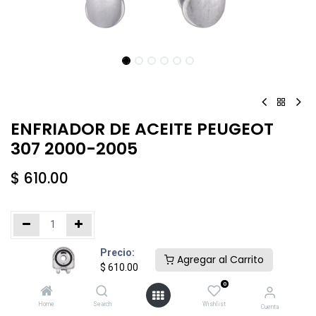
ENFRIADOR DE ACEITE PEUGEOT
307 2000-2005
$
610.00
Precio:
Añadir al carrito
Comprar ahora
Agregar al Carrito
$
610.00
0
Agregar a la lista de deseos
Home
Search
Wishlist
Cuenta