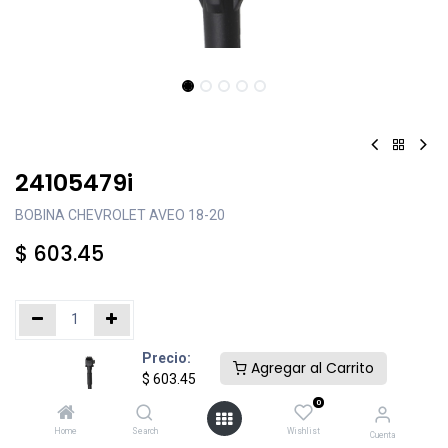
24105479i
BOBINA CHEVROLET AVEO 18-20
$
603.45
Precio:
Añadir al carrito
Comprar ahora
Agregar al Carrito
$
603.45
0
Agregar a la lista de deseos
Home
Search
Wishlist
Cuenta