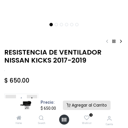
RESISTENCIA DE VENTILADOR
NISSAN KICKS 2017-2019
.
$
650.00
Precio:
Agregar al Carrito
$
650.00
Añadir al carrito
Comprar ahora
0
Home
Search
Wishlist
Cuenta
Agregar a la lista de deseos