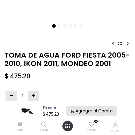
TOMA DE AGUA FORD FIESTA 2005-
2010, IKON 2011, MONDEO 2001
$
475.20
Precio:
Añadir al carrito
Comprar ahora
Agregar al Carrito
$
475.20
0
Agregar a la lista de deseos
Home
Search
Wishlist
Cuenta