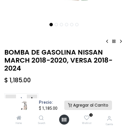
BOMBA DE GASOLINA NISSAN
MARCH 2018-2020, VERSA 2018-
2024
$
1,185.00
Precio:
Agregar al Carrito
$
1,185.00
Añadir al carrito
Comprar ahora
0
Home
Search
Wishlist
Cuenta
Agregar a la lista de deseos