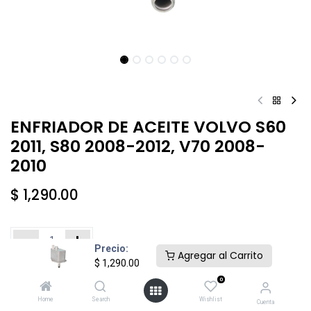
ENFRIADOR DE ACEITE VOLVO S60
2011, S80 2008-2012, V70 2008-
2010
$
1,290.00
Precio:
Agregar al Carrito
$
1,290.00
Añadir al carrito
Comprar ahora
0
Home
Search
Wishlist
Cuenta
Agregar a la lista de deseos