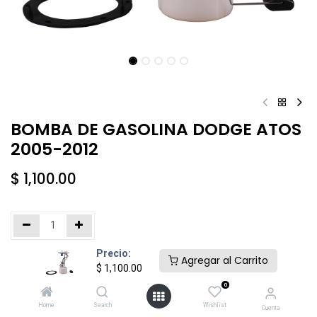
BOMBA DE GASOLINA DODGE ATOS
2005-2012
$
1,100.00
Precio:
Añadir al carrito
Comprar ahora
Agregar al Carrito
$
1,100.00
0
Agregar a la lista de deseos
Home
Search
Wishlist
Cuenta