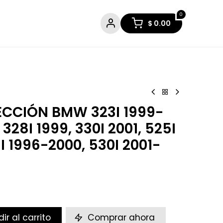
0
$
0.00
ECCIÓN BMW 323I 1999-
, 328I 1999, 330I 2001, 525I
I 1996-2000, 530I 2001-
ir al carrito
Comprar ahora