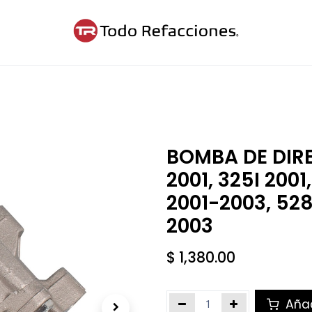
ntáctanos
Blog
Cita
BOMBA DE DIR
2001, 325I 2001
2001-2003, 528
2003
$
1,380.00
Añad