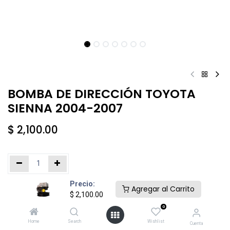
BOMBA DE DIRECCIÓN TOYOTA
SIENNA 2004-2007
$
2,100.00
Precio:
Añadir al carrito
Comprar ahora
Agregar al Carrito
$
2,100.00
0
Agregar a la lista de deseos
Home
Search
Wishlist
Cuenta