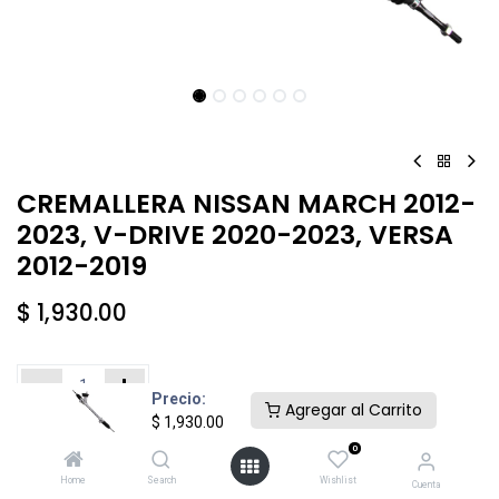
CREMALLERA NISSAN MARCH 2012-
2023, V-DRIVE 2020-2023, VERSA
2012-2019
$
1,930.00
Precio:
Agregar al Carrito
$
1,930.00
Añadir al carrito
Comprar ahora
0
Home
Search
Wishlist
Cuenta
Agregar a la lista de deseos