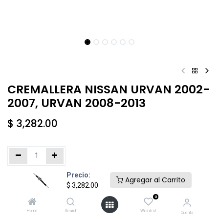
CREMALLERA NISSAN URVAN 2002-
2007, URVAN 2008-2013
$
3,282.00
Precio:
Añadir al carrito
Comprar ahora
Agregar al Carrito
$
3,282.00
0
Agregar a la lista de deseos
Home
Search
Wishlist
Cuenta