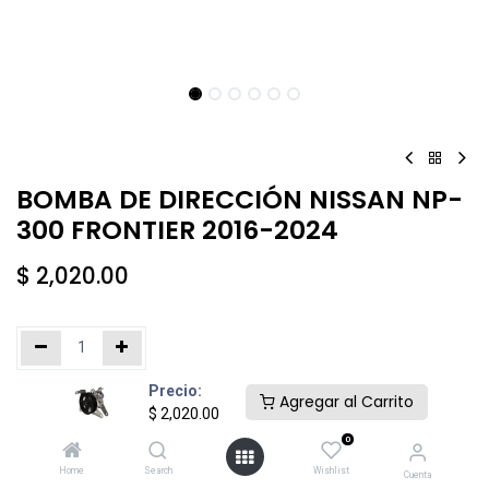
BOMBA DE DIRECCIÓN NISSAN NP-
300 FRONTIER 2016-2024
$
2,020.00
Precio:
Añadir al carrito
Comprar ahora
Agregar al Carrito
$
2,020.00
0
Agregar a la lista de deseos
Home
Search
Wishlist
Cuenta