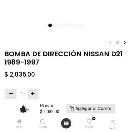
BOMBA DE DIRECCIÓN NISSAN D21
1989-1997
$
2,035.00
Precio:
Añadir al carrito
Comprar ahora
Agregar al Carrito
$
2,035.00
0
Agregar a la lista de deseos
Home
Search
Wishlist
Cuenta