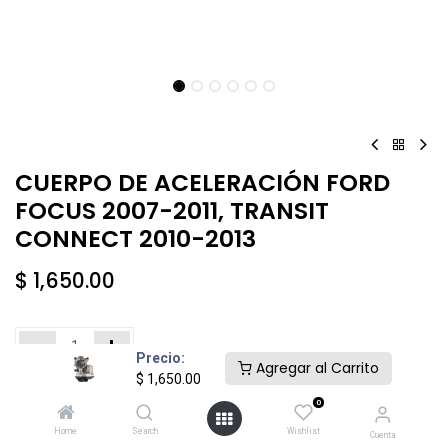
CUERPO DE ACELERACIÓN FORD
FOCUS 2007-2011, TRANSIT
CONNECT 2010-2013
$
1,650.00
Precio:
Agregar al Carrito
$
1,650.00
Añadir al carrito
Comprar ahora
0
Home
Search
Wishlist
Cuenta
Agregar a la lista de deseos