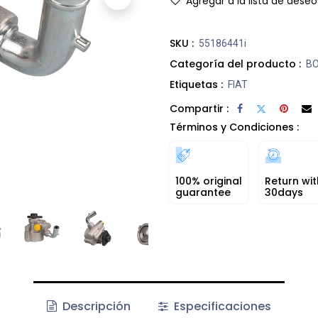
Agregar a la lista de deseo
SKU :
55186441i
Categoría del producto :
BO
Etiquetas :
FIAT
Compartir :
Términos y Condiciones :
100% original
Return wit
guarantee
30days
Descripción
Especificaciones