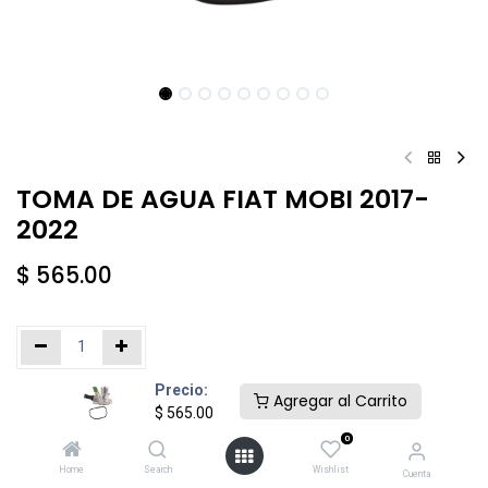
TOMA DE AGUA FIAT MOBI 2017-
2022
$
565.00
Precio:
Añadir al carrito
Comprar ahora
Agregar al Carrito
$
565.00
0
Agregar a la lista de deseos
Home
Search
Wishlist
Cuenta