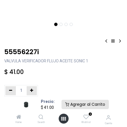
55556227i
VALVULA VERIFICADOR FLUJO ACEITE SONIC 1
$
41.00
Precio:
Añadir al carrito
Comprar ahora
Agregar al Carrito
$
41.00
0
Agregar a la lista de deseos
Home
Search
Wishlist
Cuenta