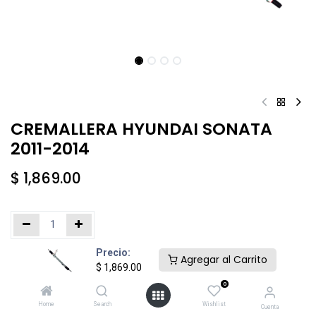
CREMALLERA HYUNDAI SONATA
2011-2014
$
1,869.00
Precio:
Añadir al carrito
Comprar ahora
Agregar al Carrito
$
1,869.00
0
Agregar a la lista de deseos
Home
Search
Wishlist
Cuenta