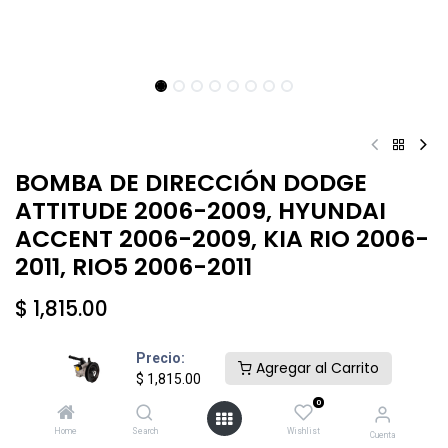
BOMBA DE DIRECCIÓN DODGE
ATTITUDE 2006-2009, HYUNDAI
ACCENT 2006-2009, KIA RIO 2006-
2011, RIO5 2006-2011
$
1,815.00
Precio:
Agregar al Carrito
$
1,815.00
0
Añadir al carrito
Comprar ahora
Home
Search
Wishlist
Cuenta