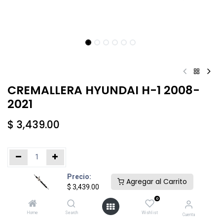
CREMALLERA HYUNDAI H-1 2008-
2021
$
3,439.00
Precio:
Añadir al carrito
Comprar ahora
Agregar al Carrito
$
3,439.00
0
Agregar a la lista de deseos
Home
Search
Wishlist
Cuenta