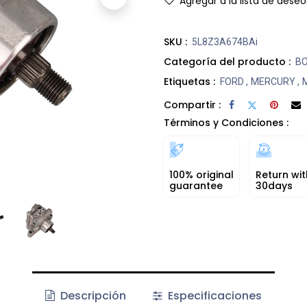
Agregar a la lista de deseo
SKU :
5L8Z3A674BAi
Categoría del producto :
BO
Etiquetas :
FORD
,
MERCURY
,
Compartir :
Términos y Condiciones :
100% original
Return wit
guarantee
30days
Descripción
Especificaciones