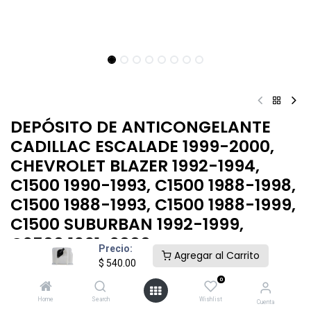
DEPÓSITO DE ANTICONGELANTE
CADILLAC ESCALADE 1999-2000,
CHEVROLET BLAZER 1992-1994,
C1500 1990-1993, C1500 1988-1998,
C1500 1988-1993, C1500 1988-1999,
C1500 SUBURBAN 1992-1999,
C2500 1991-2000
Precio:
Agregar al Carrito
$
540.00
$
540.00
0
Home
Search
Wishlist
Cuenta