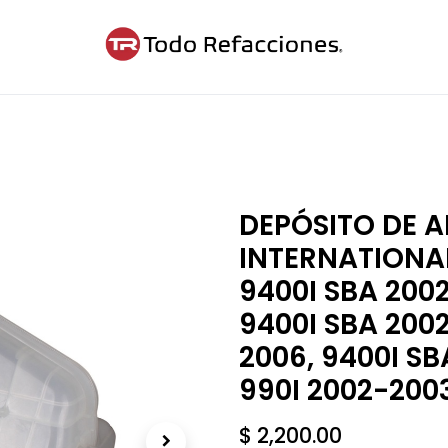
ntáctanos
Blog
Cita
DEPÓSITO DE 
INTERNATIONAL
9400I SBA 2002
9400I SBA 200
2006, 9400I SB
990I 2002-200
$
2,200.00