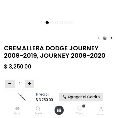
CREMALLERA DODGE JOURNEY
2009-2019, JOURNEY 2009-2020
$
3,250.00
Precio:
Añadir al carrito
Comprar ahora
Agregar al Carrito
$
3,250.00
0
Agregar a la lista de deseos
Home
Search
Wishlist
Cuenta