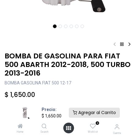
BOMBA DE GASOLINA PARA FIAT
500 ABARTH 2012-2018, 500 TURBO
2013-2016
BOMBA GASOLINA FIAT 500 12-17
$
1,650.00
Precio:
Agregar al Carrito
$
1,650.00
0
Añadir al carrito
Comprar ahora
Home
Search
Wishlist
Cuenta