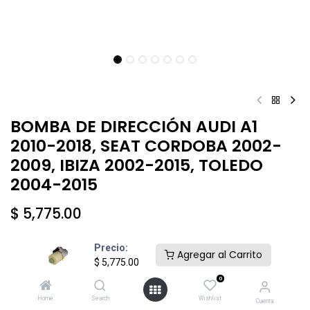
BOMBA DE DIRECCIÓN AUDI A1
2010-2018, SEAT CORDOBA 2002-
2009, IBIZA 2002-2015, TOLEDO
2004-2015
$
5,775.00
Precio:
Agregar al Carrito
$
5,775.00
0
Añadir al carrito
Comprar ahora
Home
Search
Wishlist
Cuenta