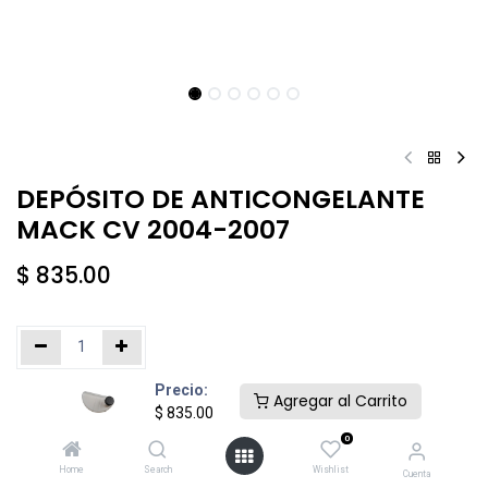
DEPÓSITO DE ANTICONGELANTE
MACK CV 2004-2007
$
835.00
Precio:
Añadir al carrito
Comprar ahora
Agregar al Carrito
$
835.00
0
Agregar a la lista de deseos
Home
Search
Wishlist
Cuenta