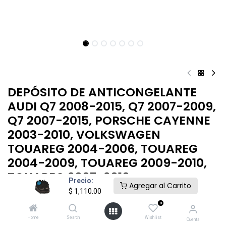
DEPÓSITO DE ANTICONGELANTE
AUDI Q7 2008-2015, Q7 2007-2009,
Q7 2007-2015, PORSCHE CAYENNE
2003-2010, VOLKSWAGEN
TOUAREG 2004-2006, TOUAREG
2004-2009, TOUAREG 2009-2010,
TOUAREG 2007-2010
Precio:
Agregar al Carrito
$
1,110.00
$
1,110.00
0
Home
Search
Wishlist
Cuenta