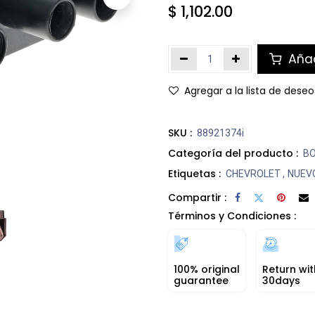
$
1,102.00
Añad
Agregar a la lista de deseo
SKU :
88921374i
Categoría del producto :
BO
Etiquetas :
CHEVROLET
,
NUEV
Compartir :
Términos y Condiciones :
100% original
Return wit
guarantee
30days