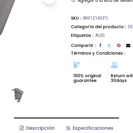
Agregar a la lista de deseo
SKU :
8K0121403Ti
Categoría del producto :
DE
Etiquetas :
AUDI
Compartir :
Términos y Condiciones :
100% original
Return wit
guarantee
30days
Descripción
Especificaciones