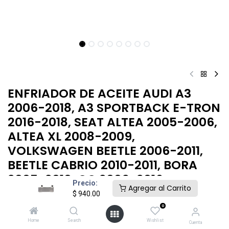
ENFRIADOR DE ACEITE AUDI A3
2006-2018, A3 SPORTBACK E-TRON
2016-2018, SEAT ALTEA 2005-2006,
ALTEA XL 2008-2009,
VOLKSWAGEN BEETLE 2006-2011,
BEETLE CABRIO 2010-2011, BORA
2005-2010, CC 2009-2016
Precio:
Agregar al Carrito
$
940.00
$
940.00
0
Home
Search
Wishlist
Cuenta